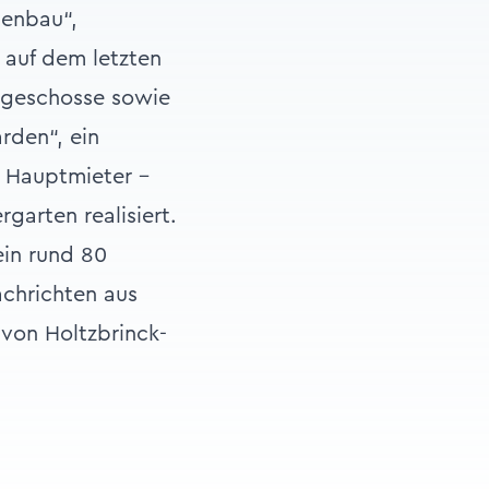
enbau“,
 auf dem letzten
ergeschosse sowie
rden“, ein
n Hauptmieter –
garten realisiert.
ein rund 80
achrichten aus
 von Holtzbrinck-