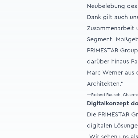
Neubelebung des W
Dank gilt auch uns
Zusammenarbeit u
Segment. Maßgebl
PRIMESTAR Group
darüber hinaus Pa
Marc Werner aus d
Architekten."
—Roland Rausch, Chairm
Digitalkonzept d
Die PRIMESTAR Gro
digitalen Lösunge
„Wir sehen uns als