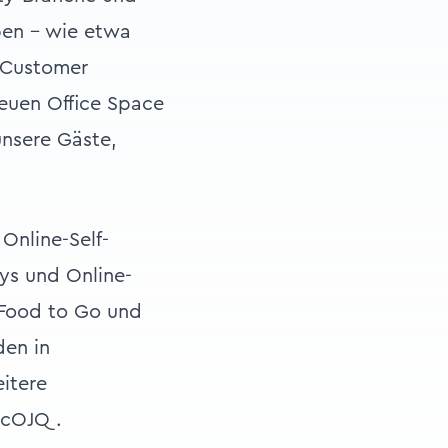
ben – wie etwa
e Customer
euen Office Space
unsere Gäste,
Online-Self-
ys und Online-
 Food to Go und
den in
itere
tcOJQ
.