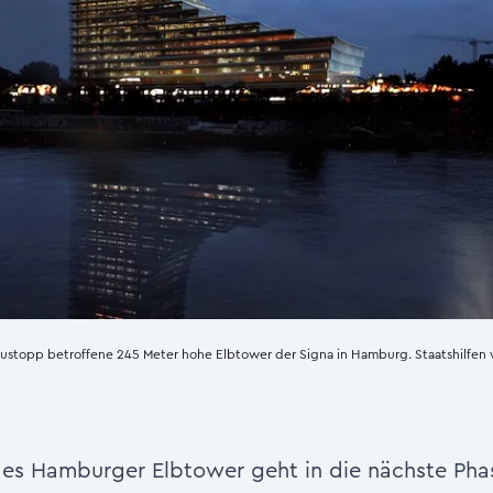
Baustopp betroffene 245 Meter hohe Elbtower der Signa in Hamburg. Staatshilfen
des Hamburger Elbtower geht in die nächste Pha