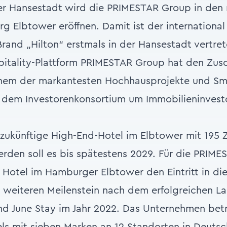
er Hansestadt wird die PRIMESTAR Group in den 
g Elbtower eröffnen. Damit ist der international
Brand „Hilton“ erstmals in der Hansestadt vertre
itality-Plattform PRIMESTAR Group hat den Zusc
einem der markantesten Hochhausprojekte und Sm
 dem Investorenkonsortium um Immobilieninvest
 zukünftige High-End-Hotel im Elbtower mit 195
werden soll es bis spätestens 2029. Für die PRIM
 Hotel im Hamburger Elbtower den Eintritt in die
n weiteren Meilenstein nach dem erfolgreichen L
nd June Stay im Jahr 2022. Das Unternehmen betr
ls mit sieben Marken an 12 Standorten in Deutsc