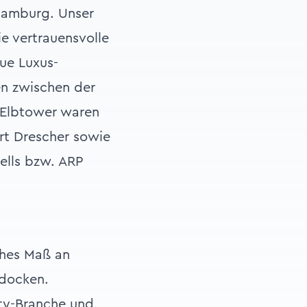
 Hamburg. Unser
ie vertrauensvolle
ue Luxus-
en zwischen der
Elbtower waren
rt Drescher sowie
ells bzw. ARP
ohes Maß an
ndocken.
ity-Branche und