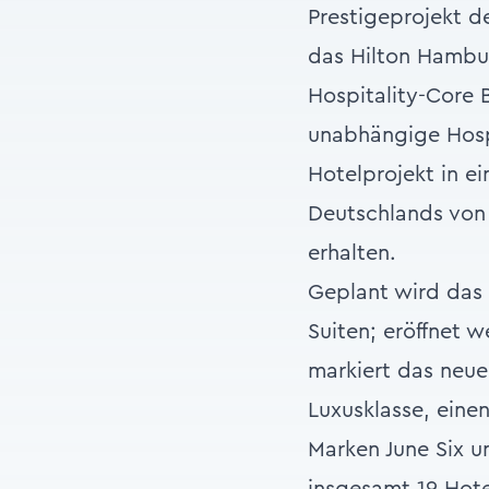
Prestigeprojekt d
das Hilton Hambur
Hospitality-Core 
unabhängige Hosp
Hotelprojekt in 
Deutschlands von
erhalten.
Geplant wird das
Suiten; eröffnet 
markiert das neue
Luxusklasse, eine
Marken June Six u
insgesamt 19 Hote