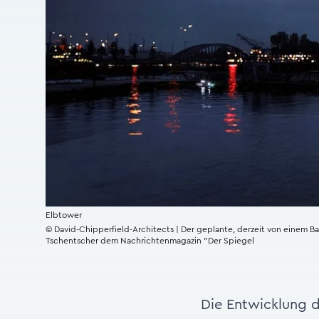
Elbtower
© David-Chipperfield-Architects | Der geplante, derzeit von einem 
Tschentscher dem Nachrichtenmagazin "Der Spiegel
Die Entwicklung 