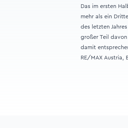
Das im ersten Halb
mehr als ein Drit
des letzten Jahre
großer Teil davon
damit entsprechend
RE/MAX Austria, B
Footer