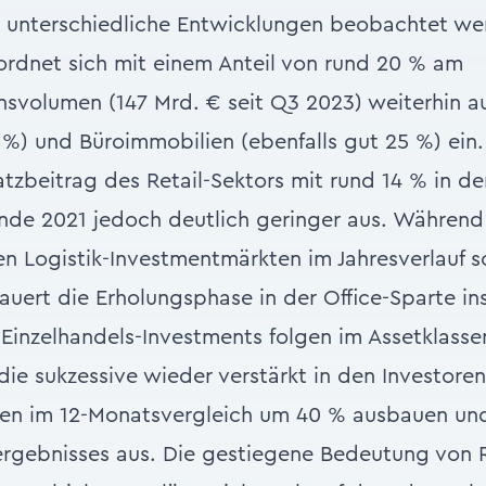
 unterschiedliche Entwicklungen beobachtet wer
rdnet sich mit einem Anteil von rund 20 % am
svolumen (147 Mrd. € seit Q3 2023) weiterhin au
5 %) und Büroimmobilien (ebenfalls gut 25 %) ein.
atzbeitrag des Retail-Sektors mit rund 14 % in d
nde 2021 jedoch deutlich geringer aus. Während
en Logistik-Investmentmärkten im Jahresverlauf 
auert die Erholungsphase in der Office-Sparte i
e Einzelhandels-Investments folgen im Assetklass
die sukzessive wieder verstärkt in den Investoren
men im 12-Monatsvergleich um 40 % ausbauen u
rgebnisses aus. Die gestiegene Bedeutung von R