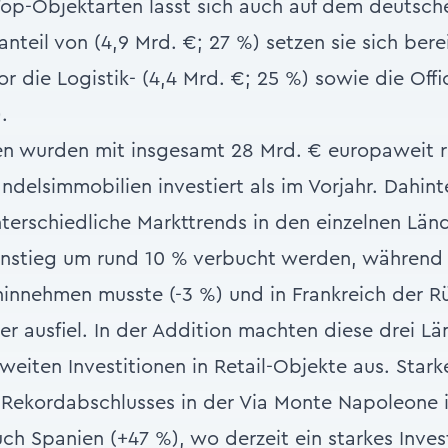
Top-Objektarten lässt sich auch auf dem deutsch
teil von (4,9 Mrd. €; 27 %) setzen sie sich berei
or die Logistik- (4,4 Mrd. €; 25 %) sowie die Off
.
len wurden mit insgesamt 28 Mrd. € europaweit 
andelsimmobilien investiert als im Vorjahr. Dahin
nterschiedliche Markttrends in den einzelnen Län
Anstieg um rund 10 % verbucht werden, während
hinnehmen musste (-3 %) und in Frankreich der 
er ausfiel. In der Addition machten diese drei L
aweiten Investitionen in Retail-Objekte aus. Sta
Rekordabschlusses in der Via Monte Napoleone in
uch Spanien (+47 %), wo derzeit ein starkes Inves