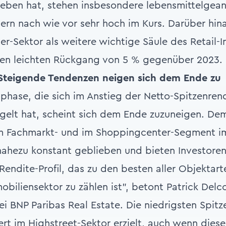
ben hat, stehen insbesondere lebensmittelgeank
ern nach wie vor sehr hoch im Kurs. Darüber hin
r-Sektor als weitere wichtige Säule des Retail-
inen leichten Rückgang von 5 % gegenüber 2023.
 Steigende Tendenzen neigen sich dem Ende zu
sphase, die sich im Anstieg der Netto-Spitzenre
elt hat, scheint sich dem Ende zuzuneigen. De
im Fachmarkt- und im Shoppingcenter-Segment im
ahezu konstant geblieben und bieten Investoren
-Rendite-Profil, das zu den besten aller Objektart
biliensektor zu zählen ist”, betont Patrick Delco
ei BNP Paribas Real Estate. Die niedrigsten Spitz
t im Highstreet-Sektor erzielt, auch wenn diese