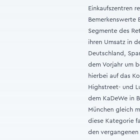
Einkaufszentren re
Bemerkenswerte Er
Segmente des Reta
ihren Umsatz in d
Deutschland, Span
dem Vorjahr um b
hierbei auf das K
Highstreet- und Lu
dem KaDeWe in Ber
München gleich me
diese Kategorie f
den vergangenen z