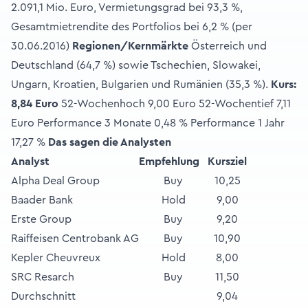
2.091,1 Mio. Euro, Vermietungsgrad bei 93,3 %,
Gesamtmietrendite des Portfolios bei 6,2 % (per
30.06.2016)
Regionen/Kernmärkte
Österreich und
Deutschland (64,7 %) sowie Tschechien, Slowakei,
Ungarn, Kroatien, Bulgarien und Rumänien (35,3 %).
Kurs:
8,84 Euro
52-Wochenhoch 9,00 Euro 52-Wochentief 7,11
Euro Performance 3 Monate 0,48 % Performance 1 Jahr
17,27 %
Das sagen die Analysten
Analyst
Empfehlung
Kursziel
Alpha Deal Group
Buy
10,25
Baader Bank
Hold
9,00
Erste Group
Buy
9,20
Raiffeisen Centrobank AG
Buy
10,90
Kepler Cheuvreux
Hold
8,00
SRC Resarch
Buy
11,50
Durchschnitt
9,04