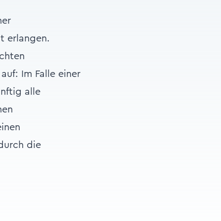
her
t erlangen.
achten
uf: Im Falle einer
ftig alle
nen
einen
durch die