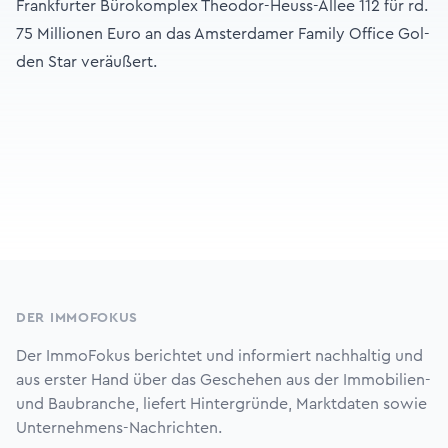
Frankfurter Bürokomplex Theodor-Heuss-Allee 112 für rd.
75 Millionen Eu­ro an das Amsterdamer Family Office Gol­
den Star veräußert.
Footer
DER IMMOFOKUS
Der ImmoFokus berichtet und informiert nachhaltig und
aus erster Hand über das Geschehen aus der Immobilien-
und Baubranche, liefert Hintergründe, Marktdaten sowie
Unternehmens-Nachrichten.