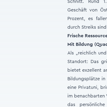
Schnitt. Rund 1
Geschäft von Öste
Prozent, es fall
durch Streiks sind
Frische Ressourc
Mit Bildung (Qua
Als „reichlich un
Standort: Das gr
bietet exzellent 
Bildungsplätze in
eine Privatuni, b
im benachbarten 
das persönliche