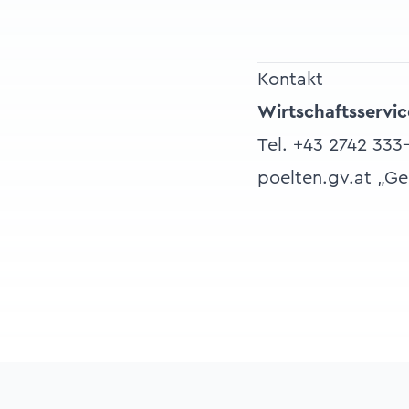
Kontakt
Wirtschaftsservi
Tel. +43 2742 33
poelten.gv.at „G
Footer