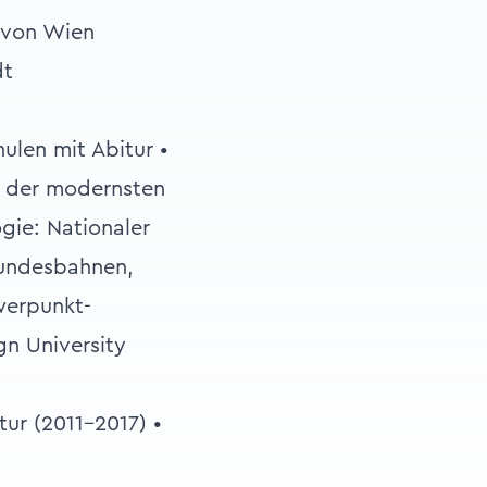
 von Wien
dt
ulen mit Abitur •
 der modernsten
gie: Nationaler
Bundesbahnen,
hwerpunkt-
gn University
tur (2011–2017) •