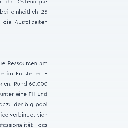
n ihr Osteuropa-
bei einheitlich 25
die Ausfallzeiten
 die Ressourcen am
de im Entstehen –
ionen. Rund 60.000
runter eine FH und
 dazu der big pool
ce verbindet sich
essionalität des