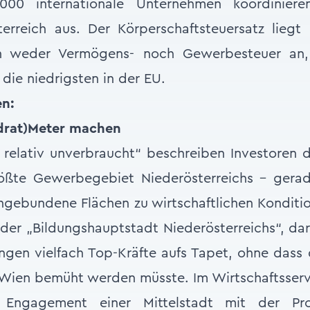
.000 internationale Unternehmen koordiniere
rreich aus. Der Körperschaftsteuersatz liegt 
en weder Vermögens- noch Gewerbesteuer an, 
 die niedrigsten in der EU.
en:
drat)Meter machen
d relativ unverbraucht“ beschreiben Investoren
ößte Gewerbegebiet Niederösterreichs – gera
angebundene Flächen zu wirtschaftlichen Kondit
 der „Bildungshauptstadt Niederösterreichs“, da
ringen vielfach Top-Kräfte aufs Tapet, ohne dass
Wien bemüht werden müsste. Im Wirtschaftsservi
 Engagement einer Mittelstadt mit der Prof