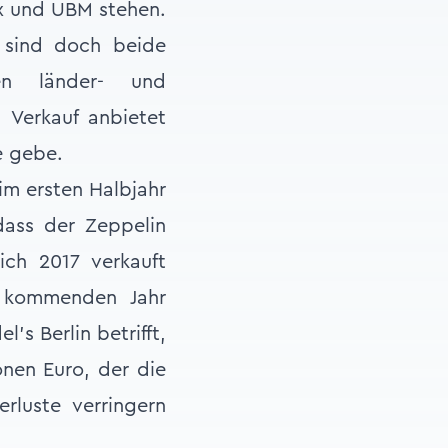
ex und UBM stehen.
 sind doch beide
en länder- und
 Verkauf anbietet
e gebe.
 im ersten Halbjahr
dass der Zeppelin
ich 2017 verkauft
m kommenden Jahr
’s Berlin betrifft,
onen Euro, der die
rluste ver­ringern