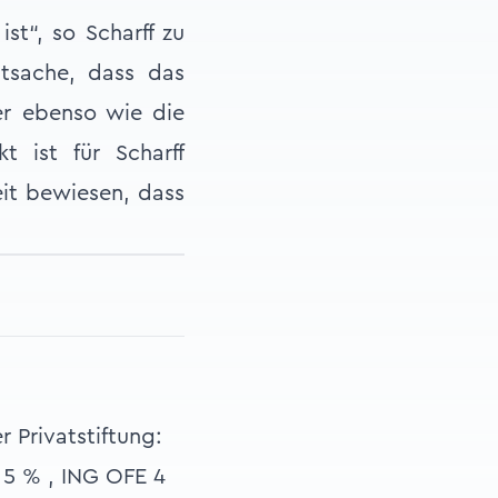
st“, so Scharff zu
atsache, dass das
ger ebenso wie die
t ist für Scharff
eit bewiesen, dass
 Privatstiftung:
> 5 % , ING OFE 4