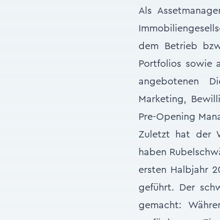
Als Assetmanage
Immobiliengesells
dem Betrieb bzw
Portfolios sowie 
angebotenen Di
Marketing, Bewill
Pre-Opening Man
Zuletzt hat der
haben Rubelschwä
ersten Halbjahr 2
geführt. Der sch
gemacht: Währen