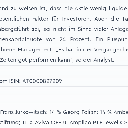
nd zu weisen ist, dass die Aktie wenig liquide i
sentlichen Faktor für Investoren. Auch die T
ergeführt sei, sei nicht im Sinne vieler Anle
genkapitalquote von 24 Prozent. Ein Pluspunk
fahrene Management. „Es hat in der Vergangenh
 Zeiten gut performen kann“, so der Analyst.
com
ISIN: AT0000827209
 Franz Jurkowitsch: 14 % Georg Folian: 14 % Amber
stiftung; 11 % Aviva OFE u. Amplico PTE jeweils 