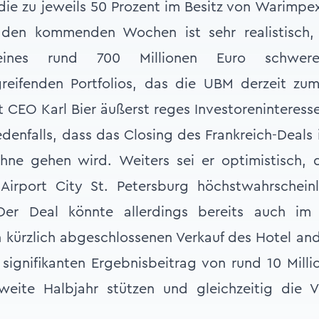
 die zu jeweils 50 Prozent im Besitz von Warimp
n den kommenden Wochen ist sehr realistisch,
eines rund 700 Millionen Euro schwer
greifenden Portfolios, das die UBM derzeit zum
ut CEO Karl Bier äußerst reges Investoreninteress
edenfalls, dass das Closing des Frankreich-Deals
hne gehen wird. Weiters sei er optimistisch, 
Airport City St. Petersburg höchstwahrscheinl
er Deal könnte allerdings bereits auch i
kürzlich abgeschlossenen Verkauf des Hotel andel
 signifikanten Ergebnisbeitrag von rund 10 Milli
eite Halbjahr stützen und gleichzeitig die Ve