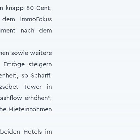
on knapp 80 Cent,
r dem ImmoFokus
ntiment nach dem
men sowie weitere
Erträge steigern
heit, so Scharff.
rzsébet Tower in
ashflow erhöhen“,
iche Mieteinnahmen
r beiden Hotels im