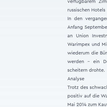
verfügbarem Zim
russischen Hotels
In den vergange
Anfang September 
an Union Invest
Warimpex und Mit
wiederum die Büro
werden – ein De
scheitern drohte.
Analyse
Trotz des schwach
positiv auf die Wa
Mai 2014 zum Kauf