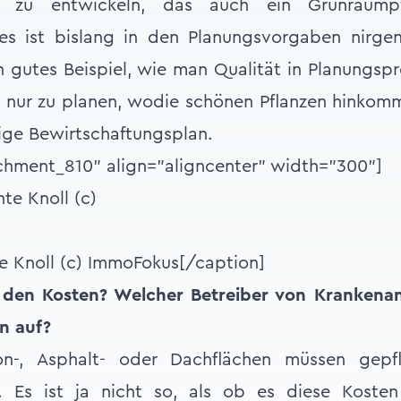
t zu entwickeln, das auch ein Grünraump
ges ist bislang in den Planungsvorgaben nirg
 gutes Beispiel, wie man Qualität in Planungsp
ht nur zu planen, wodie schönen Pflanzen hinko
ige Bewirtschaftungsplan.
chment_810" align="aligncenter" width="300"]
nte Knoll (c) ImmoFokus[/caption]
 den Kosten? Welcher Betreiber von Krankenans
n auf?
-, Asphalt- oder Dachflächen müssen gepf
. Es ist ja nicht so, als ob es diese Kosten