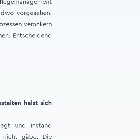
flegemanagement
endwo vorgesehen.
rozessen verankern
mmen. Entscheidend
talten halst sich
legt und instand
 nicht gäbe. Die