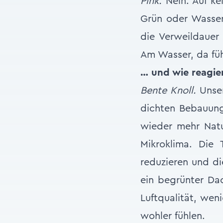
Pink.
Nein. Auf ke
Grün oder Wasser 
die Verweildauer
Am Wasser, da füh
… und wie reagier
Bente Knoll.
Unser
dichten Bebauung
wieder mehr Natur
Mikroklima. Die
reduzieren und di
ein begrünter Dac
Luftqualität, wen
wohler fühlen.