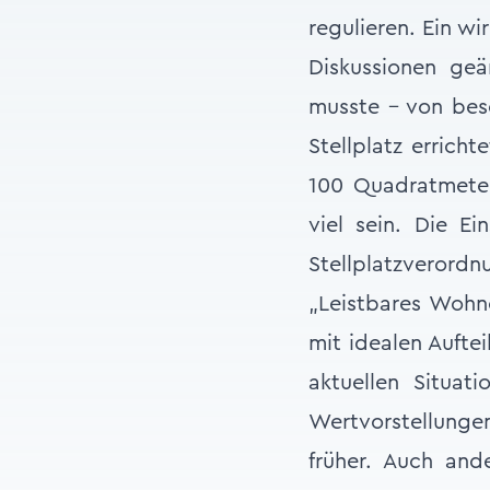
regulieren. Ein wi
Diskussionen geä
musste - von bes
Stellplatz errich
100 Quadratmeter 
viel sein. Die E
Stellplatzverordn
„Leistbares Wohn
mit idealen Aufte
aktuellen Situa
Wertvorstellunge
früher. Auch an