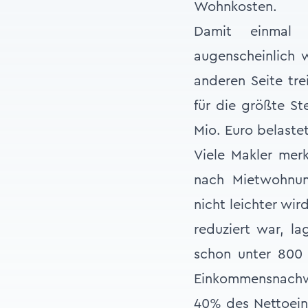
Wohnkosten.
Damit einmal 
augenscheinlich w
anderen Seite tre
für die größte St
Mio. Euro belastet
Viele Makler merk
nach Mietwohnun
nicht leichter wi
reduziert war, la
schon unter 800 
Einkommensnachwe
40% des Nettoeink