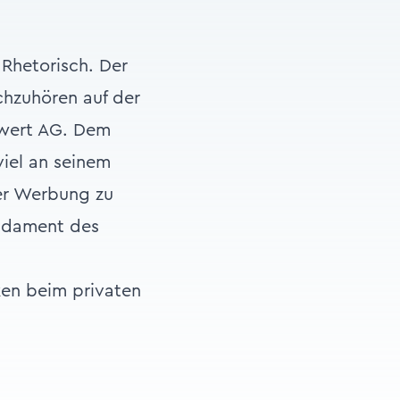
 Rhetorisch. Der
chzuhören auf der
nwert AG. Dem
viel an seinem
er Werbung zu
undament des
ken beim privaten
.