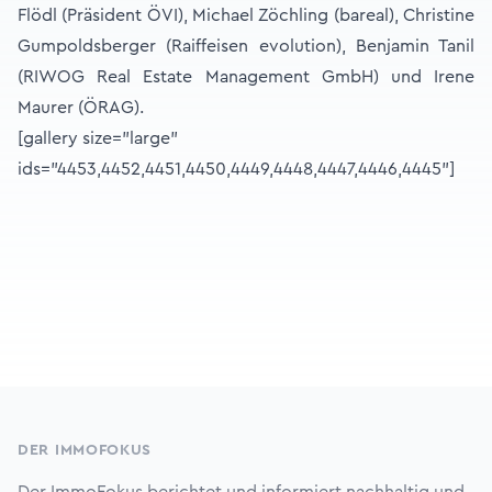
Flödl (Präsident ÖVI), Michael Zöchling (bareal), Christine
Gumpoldsberger (Raiffeisen evolution), Benjamin Tanil
(RIWOG Real Estate Management GmbH) und Irene
Maurer (ÖRAG).
[gallery size="large"
ids="4453,4452,4451,4450,4449,4448,4447,4446,4445"]
Footer
DER IMMOFOKUS