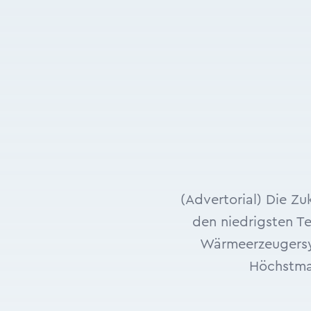
(Advertorial) Die Z
den niedrigsten T
Wärmeerzeugersys
Höchstmaß