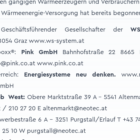
allen gängigen Wärmeerzeugern und Verbrauchern
r Wärmeenergie-Versorgung hat bereits begonne
Geschäftsführender Gesellschafter der
WS
 8054 Graz www.ws-system.at
rboxx®:
Pink GmbH
Bahnhofstraße 22 8665
o@pink.co.at www.pink.co.at
erreich:
Energiesysteme neu denken.
www.n
GmbH
ieb West:
Obere Marktstraße 39 A – 5541 Altenm
2 / 210 27 20 E altenmarkt@neotec.at
erbestraße 6 A - 3251 Purgstall/Erlauf T +43 7
0 25 10 W purgstall@neotec.at