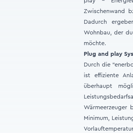
play – Energie
Zwischenwand bz
Dadurch ergebe
Wohnbau, der dur
möchte.
Plug and play Sys
Durch die “enerb
ist effiziente A
überhaupt mögl
Leistungsbed
Wärmeerzeuger bi
Minimum, Leistun
Vorlauftemperatu