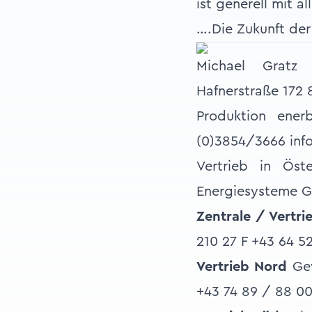
ist generell mit 
….Die Zukunft de
Michael Gratz 
Hafnerstraße 172
Produktion ene
(0)3854/3666 inf
Vertrieb in Öst
Energiesysteme 
Zentrale / Vertr
210 27 F +43 64 5
Vertrieb Nord
Gew
+43 74 89 / 88 0