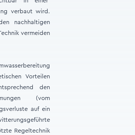
chtbar in einer
ng verbaut wird.
en nachhaltigen
Technik vermeiden
rmwasserbereitung
tischen Vorteilen
ntsprechend den
ämmungen (vom
sverluste auf ein
itterungsgeführte
tzte Regeltechnik