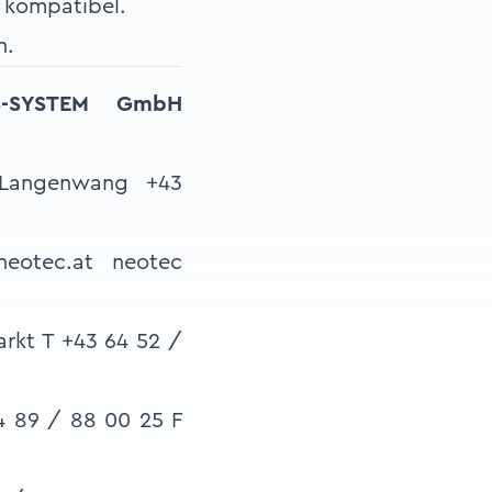
 kompatibel.
n.
-SYSTEM GmbH
 Langenwang +43
eotec.at neotec
arkt T +43 64 52 /
4 89 / 88 00 25 F