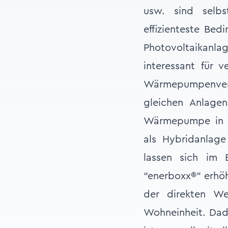
usw. sind selbs
effizienteste Be
Photovoltaikanlag
interessant für 
Wärmepumpenver
gleichen Anlage
Wärmepumpe in V
als Hybridanlage
lassen sich im 
“enerboxx®” erhö
der direkten W
Wohneinheit. Dadu