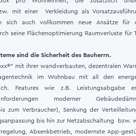
box pro Wohneinheit, die zusätzlich unsi
w. mit einer Verkleidung als Vorsatzausführu
n sich auch vollkommen neue Ansätze für d
ch seine Flächenoptimierung Raumverluste für 
teme sind die Sicherheit des Bauherrn.
oxx®” mit ihrer wandverbauten, dezentralen Wa
nlagentechnik im Wohnbau mit all den energe
ich. Features wie z.B. Leistungsabgabe e
arfsanforderungen moderner Gebäuded
s zum Verbraucher), Senkung der Verteilleitung
gsanpassung bis hin zur Netzabschaltung bzw. w
rregelung, Absenkbetrieb, modernste App-gestü