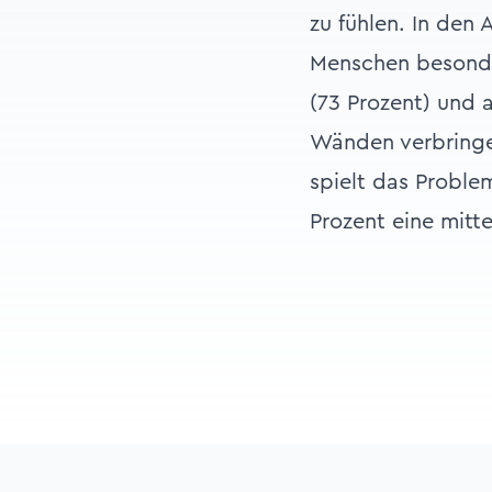
zu fühlen. In den
Menschen besonders
(73 Prozent) und 
Wänden verbringen
spielt das Problem
Prozent eine mitt
Footer