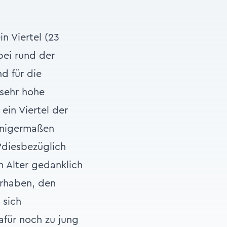
n Viertel (23
bei rund der
nd für die
 sehr hohe
ein Viertel der
einigermaßen
n?diesbezüglich
 Alter gedanklich
orhaben, den
 sich
für noch zu jung