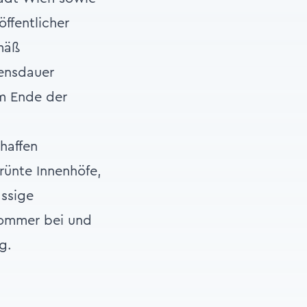
ffentlicher
emäß
ensdauer
m Ende der
haffen
rünte Innenhöfe,
ässige
Sommer bei und
g.