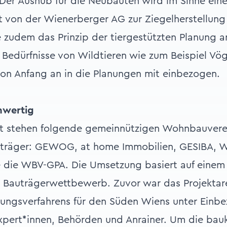
 Der Aushub für die Neubauten wird im Sinne ein
ft von der Wienerberger AG zur Ziegelherstellung
 zudem das Prinzip der tiergestützten Planung 
Bedürfnisse von Wildtieren wie zum Beispiel Vö
on Anfang an in die Planungen mit einbezogen.
hwertig
kt stehen folgende gemeinnützigen Wohnbauver
träger: GEWOG, at home Immobilien, GESIBA, 
 die WBV-GPA. Die Umsetzung basiert auf einem
n Bauträgerwettbewerb. Zuvor war das Projektarea
ungsverfahrens für den Süden Wiens unter Einb
pert*innen, Behörden und Anrainer. Um die bauk