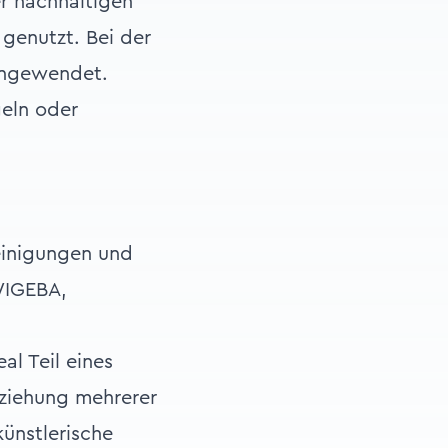
er nachhaltigen
 genutzt. Bei der
angewendet.
geln oder
einigungen und
WIGEBA,
l Teil eines
eziehung mehrerer
ünstlerische