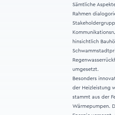
Sämtliche Aspekte
Rahmen dialogori
Stakeholdergrupp
Kommunikationsru
hinsichtlich Bauh
Schwammstadtprin
Regenwasserrückha
umgesetzt.
Besonders innovat
der Heizleistung 
stammt aus der F
Wärmepumpen. Dam