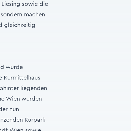
 Liesing sowie die
, sondern machen
 gleichzeitig
und wurde
e Kurmittelhaus
ahinter liegenden
rme Wien wurden
der nun
enzenden Kurpark
tadt Wien sowie