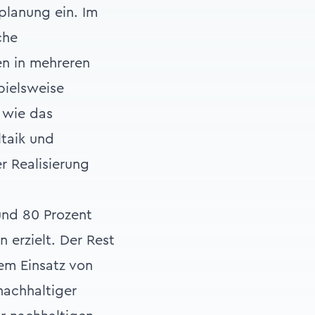
planung ein. Im
che
n in mehreren
pielsweise
e wie das
taik und
r Realisierung
und 80 Prozent
erzielt. Der Rest
em Einsatz von
nachhaltiger