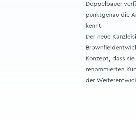
Doppelbauer verfü
punktgenau die A
kennt.
Der neue Kanzleisi
Brownfieldentwick
Konzept, dass sie 
renommierten Küns
der Weiterentwic