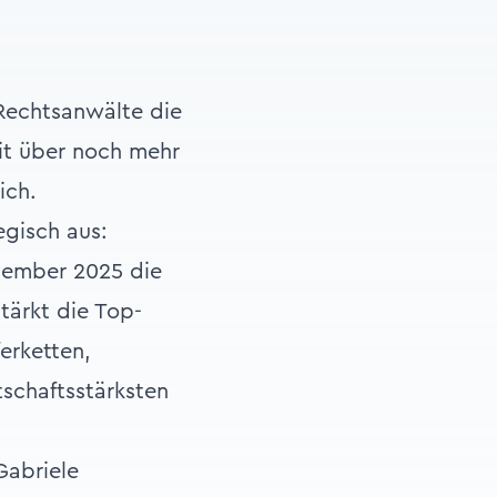
 Rechtsanwälte die
mit über noch mehr
ich.
egisch aus:
ovember 2025 die
tärkt die Top-
ferketten,
tschaftsstärksten
Gabriele