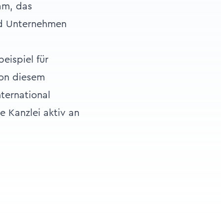
am, das
nd Unternehmen
eispiel für
von diesem
nternational
e Kanzlei aktiv an