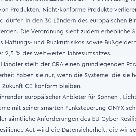
von Produkten. Nicht-konforme Produkte verlieren
d dürfen in den 30 Ländern des europäischen Bi
erden. Die Verordnung sieht zudem erhebliche S
nes Haftungs- und Rückrufrisikos sowie Bußgeldern
er 2,5 % des weltweiten Jahresumsatzes.
d Händler stellt der CRA einen grundlegenden P
erheit haben sie nur, wenn die Systeme, die sie 
n Zukunft CE-konform bleiben.
führender europäischer Anbieter für Sonnen-, Lich
eme mit seiner smarten Funksteuerung ONYX scho
ller sämtliche Anforderungen des EU Cyber Resili
ilience Act wird die Datensicherheit, die wir sei