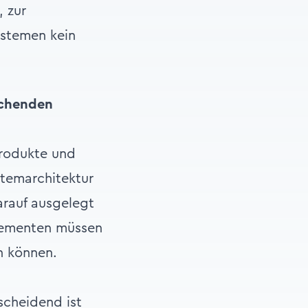
 zur
ystemen kein
echenden
Produkte und
stemarchitektur
arauf ausgelegt
Elementen müssen
n können.
scheidend ist