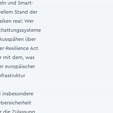
eln und Smart-
ellem Stand der
siken real: Wer
schattungssysteme
 Ausspähen über
r-Resilience Act
ar mit dem, was
er europäischer
frastruktur
d insbesondere
bersicherheit
r die Zulassung