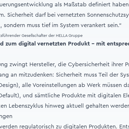
uerungsentwicklung als Maßstab definiert haben,
. Sicherheit darf bei vernetzten Sonnenschutzs
, sondern muss tief im System verankert sein.“
tsführender Gesellschafter der HELLA Gruppe
d zum digital vernetzten Produkt – mit entspr
ng zwingt Hersteller, die Cybersicherheit ihrer 
ng an mitzudenken: Sicherheit muss Teil der Sy
 Design), alle Voreinstellungen ab Werk müssen d
 Default), und sämtliche Produkte mit digitalen 
ten Lebenszyklus hinweg aktuell gehalten werde
ungen
erden regulatorisch zu digitalen Produkten. Ent