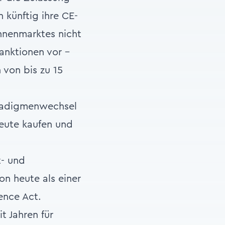
 künftig ihre CE-
nnenmarktes nicht
anktionen vor –
 von bis zu 15
aradigmenwechsel
heute kaufen und
t- und
n heute als einer
ence Act.
t Jahren für