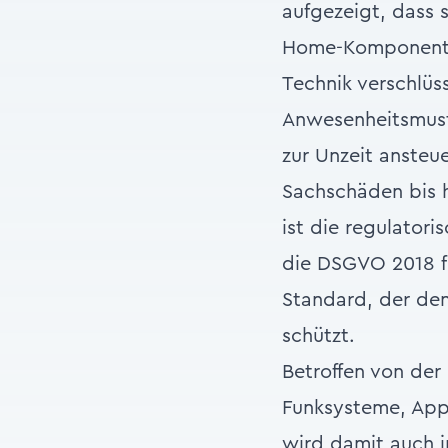
aufgezeigt, dass 
Home-Komponenten
Technik verschlüs
Anwesenheitsmust
zur Unzeit anste
Sachschäden bis h
ist die regulator
die DSGVO 2018 fü
Standard, der den 
schützt.
Betroffen von der
Funksysteme, Apps
wird damit auch i