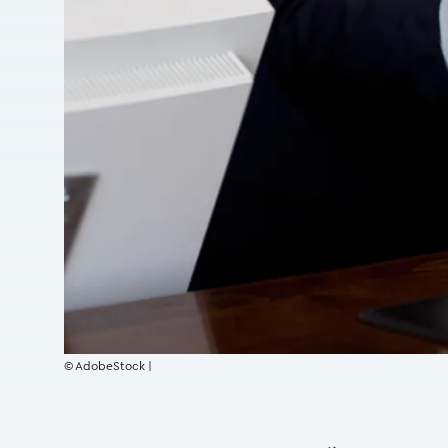
© AdobeStock |