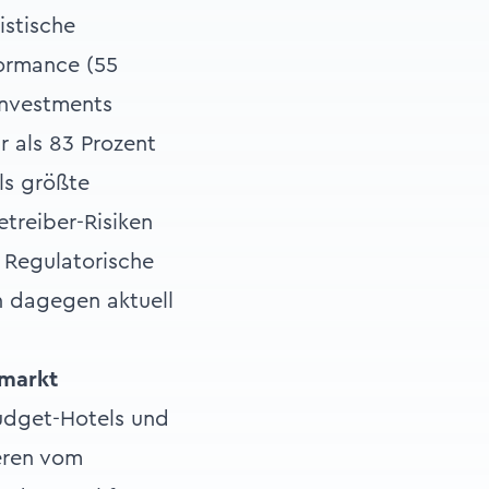
istische
formance (55
investments
r als 83 Prozent
ls größte
treiber-Risiken
. Regulatorische
n dagegen aktuell
tmarkt
udget-Hotels und
eren vom