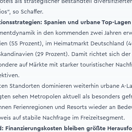
tels als strategischer Bestandteil diversifizierter
os“, so Schaffer.
itionsstrategien: Spanien und urbane Top-Lagen
tmentdynamik in den kommenden zwei Jahren erw
ien (55 Prozent), im Heimatmarkt Deutschland (40
kandinavien (29 Prozent). Damit richtet sich der B
ondere auf Märkte mit starker touristischer Nach
ktiven.
en Standorten dominieren weiterhin urbane A-La
gten sehen Metropolen aktuell als besonders gef
nnen Ferienregionen und Resorts wieder an Bede
nweis auf stabile Nachfrage im Freizeitsegment.
: Finanzierungskosten bleiben größte Herausf