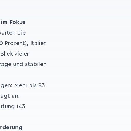
 im Fokus
arten die
 Prozent), Italien
lick vieler
frage und stabilen
gen: Mehr als 83
ragt an.
utung (43
orderung