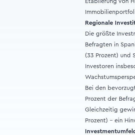
Etablierung von Ho
Immobilienportfoli
Regionale Invest
Die größte Inves
Befragten in Span
(33 Prozent) und S
Investoren insbes
Wachstumsperspe
Bei den bevorzugt
Prozent der Befra
Gleichzeitig gewi
Prozent) – ein Hi
Investmentumfeld