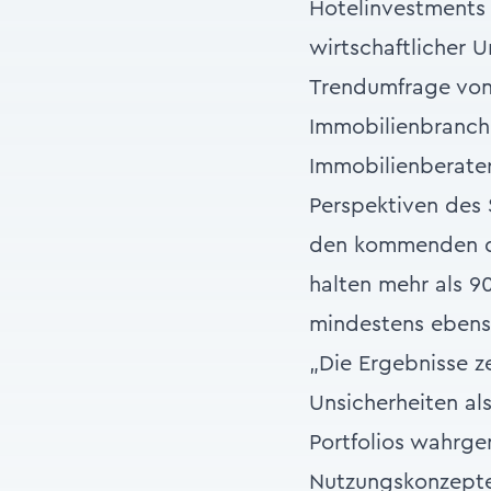
Hotelinvestments 
wirtschaftlicher U
Trendumfrage von 
Immobilienbranch
Immobilienberater
Perspektiven des 
den kommenden dr
halten mehr als 9
mindestens ebenso
„Die Ergebnisse z
Unsicherheiten als
Portfolios wahrge
Nutzungskonzepte 