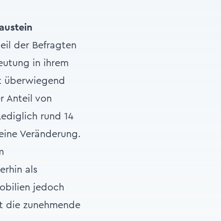
Baustein
eil der Befragten
eutung in ihrem
bt überwiegend
r Anteil von
ediglich rund 14
eine Veränderung.
m
erhin als
obilien jedoch
cht die zunehmende