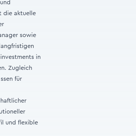
 und
t die aktuelle
er
Manager sowie
angfristigen
investments in
n. Zugleich
ssen für
haftlicher
utioneller
l und flexible