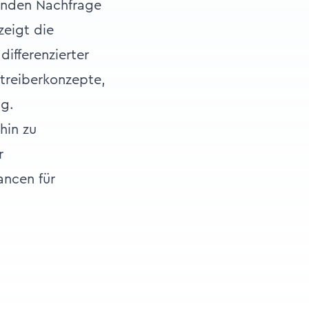
enden Nachfrage
zeigt die
ifferenzierter
etreiberkonzepte,
ng.
hin zu
r
ancen für