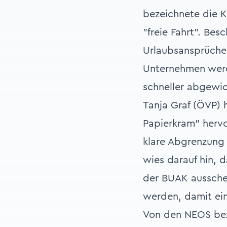
bezeichnete die Ka
"freie Fahrt". Be
Urlaubsansprüche,
Unternehmen werd
schneller abgewic
Tanja Graf (ÖVP)
Papierkram" hervo
klare Abgrenzung 
wies darauf hin, 
der BUAK ausschei
werden, damit ein
Von den NEOS beze