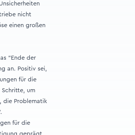
 Unsicherheiten
riebe nicht
löse einen großen
das "Ende der
an. Positiv sei,
tungen für die
 Schritte, um
, die Problematik
.
gen für die
ftigung geprägt