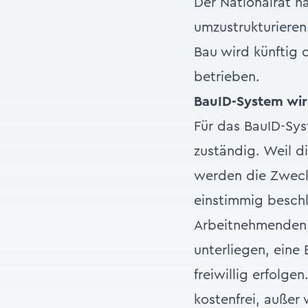
Der
Nationalrat
ha
umzustrukturieren
Bau wird künftig 
betrieben.
BauID-System wir
Für das BauID-Sy
zuständig. Weil d
werden die Zwecke
einstimmig besch
Arbeitnehmenden,
unterliegen, eine 
freiwillig erfolg
kostenfrei, auße