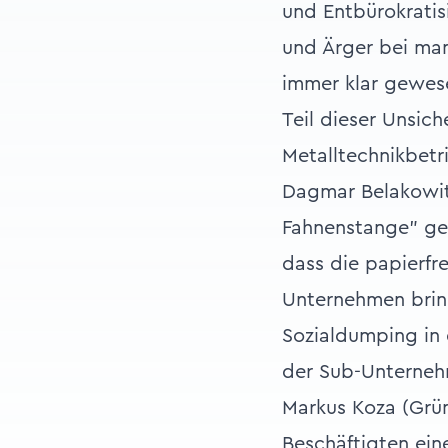
und Entbürokratis
und Ärger bei ma
immer klar gewese
Teil dieser Unsich
Metalltechnikbetr
Dagmar Belakowit
Fahnenstange" ge
dass die papierfr
Unternehmen bring
Sozialdumping in 
der Sub-Unterneh
Markus Koza (Grün
Beschäftigten ein