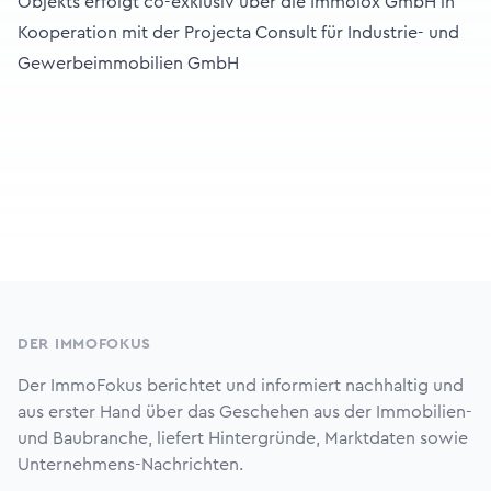
Objekts erfolgt co-exklusiv über die Immolox GmbH in
Kooperation mit der Projecta Consult für Industrie- und
Gewerbeimmobilien GmbH
Footer
DER IMMOFOKUS
Der ImmoFokus berichtet und informiert nachhaltig und
aus erster Hand über das Geschehen aus der Immobilien-
und Baubranche, liefert Hintergründe, Marktdaten sowie
Unternehmens-Nachrichten.