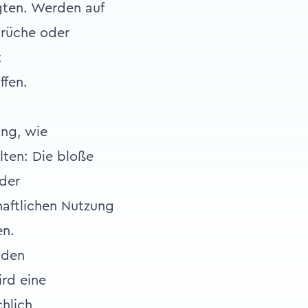
gten. Werden auf
prüche oder
t
ffen.
ung, wie
ten: Die bloße
 der
haftlichen Nutzung
en.
 den
rd eine
chlich