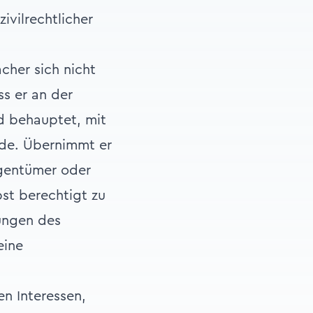
ivilrechtlicher
cher sich nicht
ss er an der
d behauptet, mit
nde. Übernimmt er
igentümer oder
bst berechtigt zu
ungen des
eine
en Interessen,