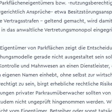
 Parkflächeneigentümers bzw. -nutzungsberechti
rgerichtlich Ansprüche– etwa Besitzstörungsans
e Vertragsstrafen – geltend gemacht, wird dami
 in das anwaltliche Vertretungsmonopol eingegri
 Eigentümer von Parkflächen zeigt die Entscheid
ngsmodelle gerade nicht ausgestaltet sein soll
ontrolle und Mahnwesen an einen Dienstleister,
m eigenen Namen einhebt, ohne selbst zur wirtsc
echtigt zu sein, birgt erhebliche rechtliche Risik
rungen privater Parkraumüberwacher sollten von
 zudem nicht ungeprüft hingenommen werden. Wi
nicht vom Eigentümer, Betreiber oder sonst tatsä