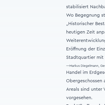
stabilisiert Nach
Wo Begegnung stat
„Historischer Bes
heutigen Zeit anp
Weiterentwicklung
Eröffnung der Ein
Stadtquartier mit
—Markus Diegelmann, Ges
Handel im Erdgesc
Obergeschossen al
Areals sind unte
vorgesehen.