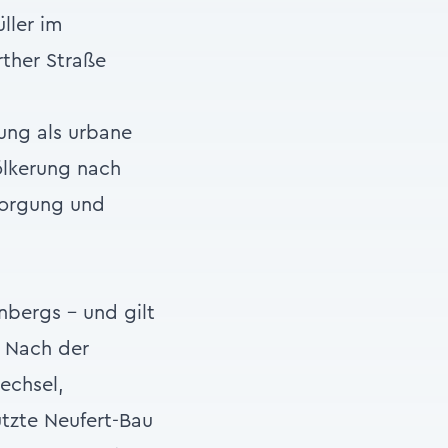
ller im
ther Straße
ung als urbane
ölkerung nach
rsorgung und
nbergs – und gilt
. Nach der
echsel,
tzte Neufert-Bau