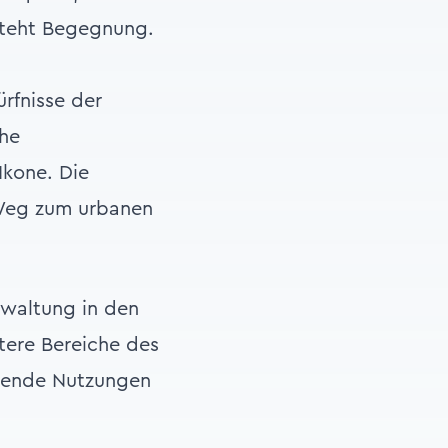
tsteht Begegnung.
rfnisse der
che
Ikone. Die
m Weg zum urbanen
rwaltung in den
tere Bereiche des
nzende Nutzungen