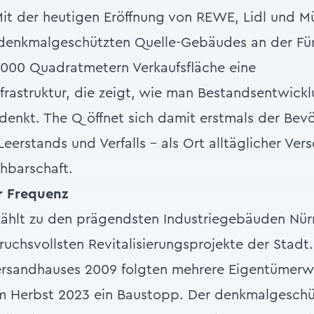
Mit der heutigen Eröffnung von REWE, Lidl und Mü
denkmalgeschützten Quelle-Gebäudes an der Für
5.000 Quadratmetern Verkaufsfläche eine
rastruktur, die zeigt, wie man Bestandsentwickl
denkt. The Q öffnet sich damit erstmals der Bev
Leerstands und Verfalls – als Ort alltäglicher Ve
hbarschaft.
r Frequenz
zählt zu den prägendsten Industriegebäuden Nür
pruchsvollsten Revitalisierungsprojekte der Stadt
ersandhauses 2009 folgten mehrere Eigentümerw
im Herbst 2023 ein Baustopp. Der denkmalgeschü