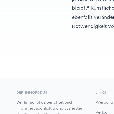
bleibt.“ Künstlic
ebenfalls verände
Notwendigkeit von
Footer
DER IMMOFOKUS
LINKS
Der ImmoFokus berichtet und
Werbung
informiert nachhaltig und aus erster
Verlag