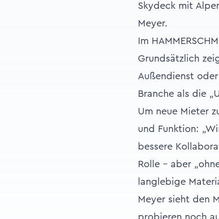
Skydeck mit Alpenb
Meyer.
Im HAMMERSCHMIDT
Grundsätzlich zei
Außendienst oder
Branche als die „
Um neue Mieter zu
und Funktion: „Wi
bessere Kollaborat
Rolle – aber „ohn
langlebige Materi
Meyer sieht den M
probieren noch au