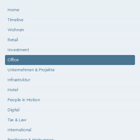
Home
Timeline
Wohnen
Retail
Investment
Office
Unternehmen & Projekte
Infrastruktur
Hotel
People in Motion
Digital
Tax & Law
International