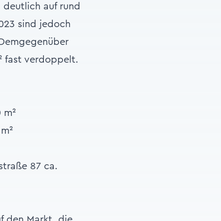
 deutlich auf rund
023 sind jedoch
9. Demgegenüber
 fast verdoppelt.
0 m²
 m²
straße 87 ca.
f den Markt, die