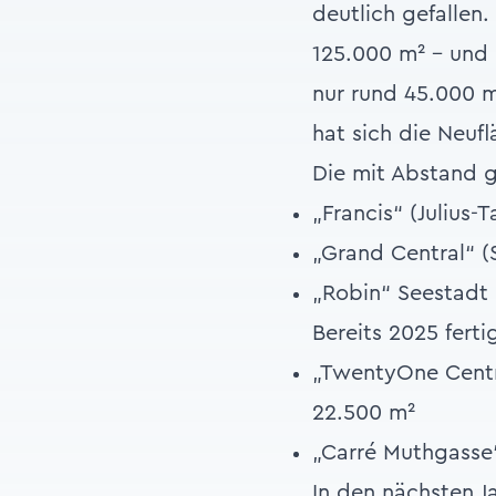
deutlich gefallen
125.000 m² – und 
nur rund 45.000 
hat sich die Neuf
Die mit Abstand g
„Francis“ (Julius-
„Grand Central“ (
„Robin“ Seestadt 
Bereits 2025 ferti
„TwentyOne Centra
22.500 m²
„Carré Muthgasse“
In den nächsten J