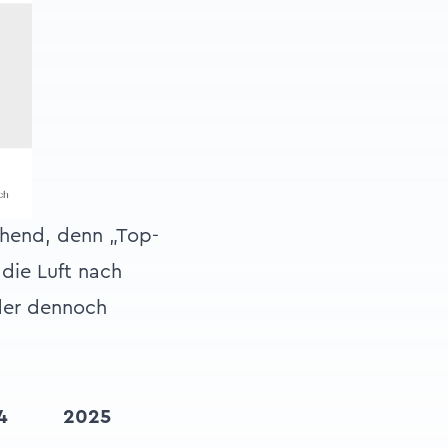
chend, denn „Top-
die Luft nach
der dennoch
4
2025