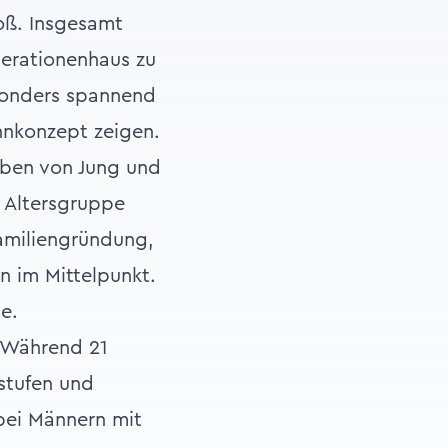
oß. Insgesamt
nerationenhaus zu
esonders spannend
ohnkonzept zeigen.
eben von Jung und
e Altersgruppe
Familiengründung,
 im Mittelpunkt.
e.
 Während 21
stufen und
 bei Männern mit