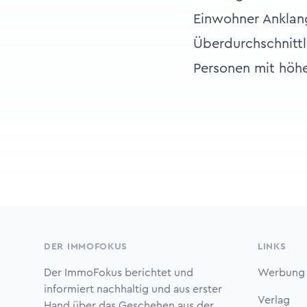
Einwohner Anklang
Überdurchschnitt
Personen mit höh
Footer
DER IMMOFOKUS
LINKS
Der ImmoFokus berichtet und
Werbung
informiert nachhaltig und aus erster
Verlag
Hand über das Geschehen aus der