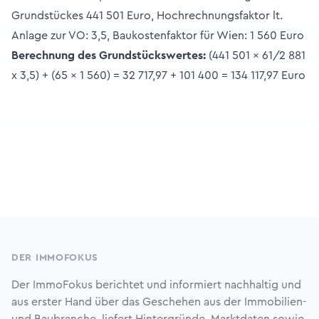
Grundstückes 441 501 Euro, Hochrechnungsfaktor lt.
Anlage zur VO: 3,5, Baukostenfaktor für Wien: 1 560 Euro
Berechnung des Grundstückswertes:
(441 501 x 61/2 881
x 3,5) + (65 x 1 560) = 32 717,97 + 101 400 = 134 117,97 Euro
Footer
DER IMMOFOKUS
Der ImmoFokus berichtet und informiert nachhaltig und
aus erster Hand über das Geschehen aus der Immobilien-
und Baubranche, liefert Hintergründe, Marktdaten sowie