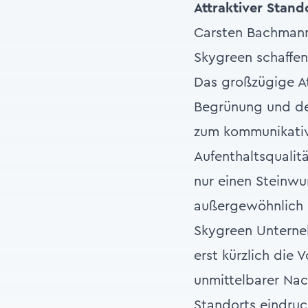
Attraktiver Stand
Carsten Bachmann
Skygreen schaffen 
Das großzügige At
Begrünung und den
zum kommunikativ
Aufenthaltsquali
nur einen Steinwu
außergewöhnlich g
Skygreen Unternehm
erst kürzlich die
unmittelbarer Nach
Standorts eindruc