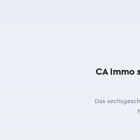
CA Immo st
Das sechsgesch