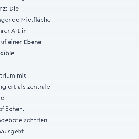
nz: Die
ngende Mietfläche
rer Art in
auf einer Ebene
xible
.
trium mit
giert als zentrale
ne
oflächen.
ngebote schaffen
inausgeht.