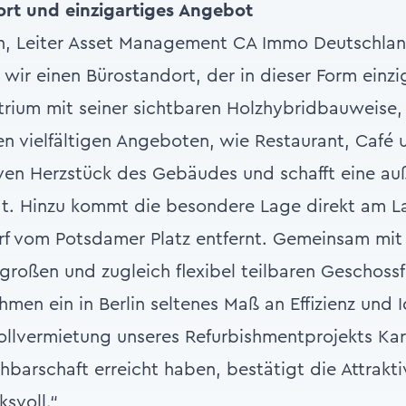
ort und einzigartiges Angebot
, Leiter Asset Management CA Immo Deutschlan
wir einen Bürostandort, der in dieser Form einziga
rium mit seiner sichtbaren Holzhybridbauweise, 
 vielfältigen Angeboten, wie Restaurant, Café u
en Herzstück des Gebäudes und schafft eine a
tät. Hinzu kommt die besondere Lage direkt am 
rf vom Potsdamer Platz entfernt. Gemeinsam mit
roßen und zugleich flexibel teilbaren Geschossf
en ein in Berlin seltenes Maß an Effizienz und I
 Vollvermietung unseres Refurbishmentprojekts Kar
barschaft erreicht haben, bestätigt die Attrakti
ksvoll.“