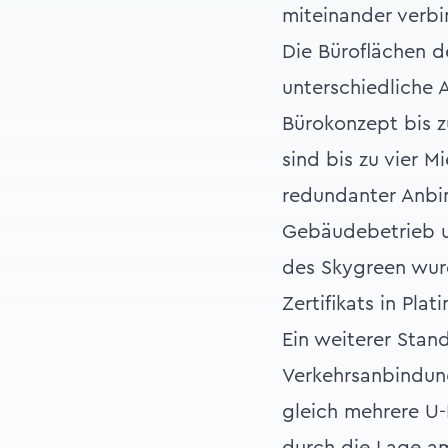
miteinander verb
Die Büroflächen de
unterschiedliche 
Bürokonzept bis 
sind bis zu vier M
redundanter Anbin
Gebäudebetrieb u
des Skygreen wurd
Zertifikats in Pla
Ein weiterer Stan
Verkehrsanbindung
gleich mehrere U-