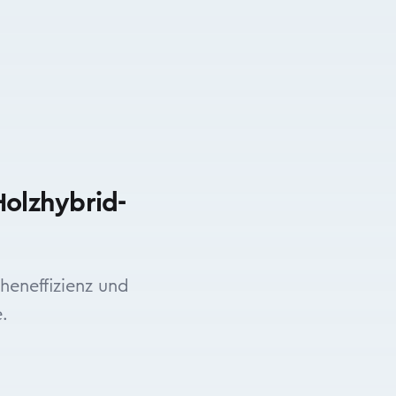
Holzhybrid-
eneffizienz und
.