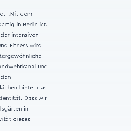
d: „Mit dem
rtig in Berlin ist.
der intensiven
nd Fitness wird
ußergewöhnliche
Landwehrkanal und
 den
lächen bietet das
dentität. Dass wir
lsgärten in
vität dieses