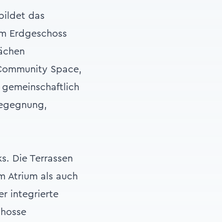
ildet das
Im Erdgeschoss
lächen
 Community Space,
 gemeinschaftlich
Begegnung,
. Die Terrassen
 Atrium als auch
r integrierte
chosse