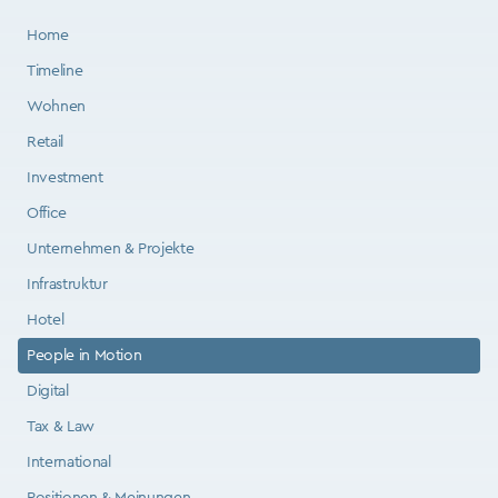
Home
Timeline
Wohnen
Retail
Investment
Office
Unternehmen & Projekte
Infrastruktur
Hotel
People in Motion
Digital
Tax & Law
International