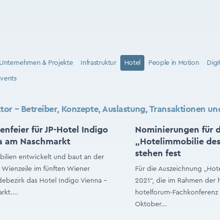
Unternehmen & Projekte
Infrastruktur
Hotel
People in Motion
Digi
vents
or – Betreiber, Konzepte, Auslastung, Transaktionen und
enfeier für JP-Hotel Indigo
Nominierungen für d
a am Naschmarkt
„Hotelimmobilie des
stehen fest
ilien entwickelt und baut an der
Wienzeile im fünften Wiener
Für die Auszeichnung „Hot
bezirk das Hotel Indigo Vienna -
2021“, die im Rahmen der 
kt....
hotelforum-Fachkonferenz 
Oktober...