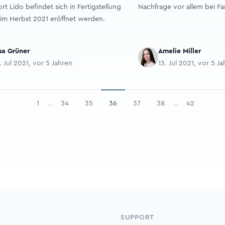
rt Lido befindet sich in Fertigstellung
Nachfrage vor allem bei F
 im Herbst 2021 eröffnet werden.
sa Grüner
Amelie Miller
. Jul 2021, vor 5 Jahren
13. Jul 2021, vor 5 J
1
…
34
35
36
37
38
…
42
SUPPORT