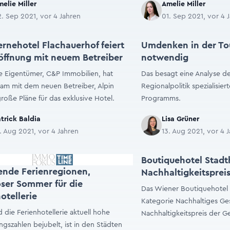
elie Miller
Amelie Miller
. Sep 2021, vor 4 Jahren
01. Sep 2021, vor 4 
ernehotel Flachauerhof feiert
Umdenken in der To
öffnung mit neuem Betreiber
notwendig
e Eigentümer, C&P Immobilien, hat
Das besagt eine Analyse de
am mit dem neuen Betreiber, Alpin
Regionalpolitik spezialisie
große Pläne für das exklusive Hotel.
Programms.
trick Baldia
Lisa Grüner
. Aug 2021, vor 4 Jahren
13. Aug 2021, vor 4 
Boutiquehotel Stadth
nde Ferienregionen,
Nachhaltigkeitspreis
oser Sommer für die
Das Wiener Boutiquehotel S
otellerie
Kategorie Nachhaltiges Ge
die Ferienhotellerie aktuell hohe
Nachhaltigkeitspreis der Ge
ngszahlen bejubelt, ist in den Städten