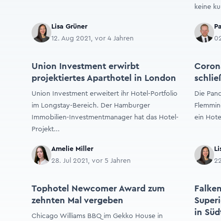
keine ku
Lisa Grüner
Pa
12. Aug 2021, vor 4 Jahren
02
Union Investment erwirbt
Corona
projektiertes Aparthotel in London
schlie
Union Investment erweitert ihr Hotel-Portfolio
Die Pand
im Longstay-Bereich. Der Hamburger
Flemming
Immobilien-Investmentmanager hat das Hotel-
ein Hote
Projekt...
Amelie Miller
Li
28. Jul 2021, vor 5 Jahren
22
Tophotel Newcomer Award zum
Falken
zehnten Mal vergeben
Superi
in Süd
Chicago Williams BBQ im Gekko House in