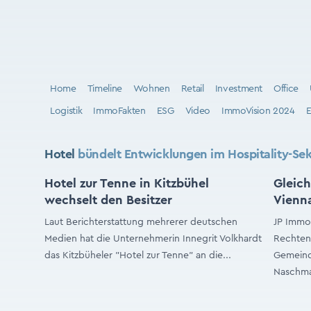
Home
Timeline
Wohnen
Retail
Investment
Office
Logistik
ImmoFakten
ESG
Video
ImmoVision 2024
E
Hotel
bündelt Entwicklungen im Hospitality-Sekt
Hotel zur Tenne in Kitzbühel
Gleich
wechselt den Besitzer
Vienn
Laut Berichterstattung mehrerer deutschen
JP Immob
Medien hat die Unternehmerin Innegrit Volkhardt
Rechten 
das Kitzbüheler "Hotel zur Tenne" an die...
Gemeinde
Naschmar