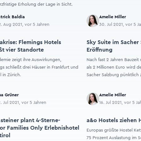
rzfristige Erholung der Lage in Sicht.
trick Baldia
Amelie Miller
. Aug 2021, vor 5 Jahren
30. Jul 2021, vor 5 J
krise: Flemings Hotels
Sky Suite im Sacher 
ßt vier Standorte
Eröffnung
emie zeigt ihre Auswirkungen,
Nach fast 2 Jahren Bauzei
s schließt drei Häuser in Frankfurt und
als 2 Millionen Euro wird 
l in Zürich.
Sacher Salzburg pünktlich z
sa Grüner
Amelie Miller
. Jul 2021, vor 5 Jahren
16. Jul 2021, vor 5 J
steiner plant 4-Sterne-
a&o Hostels ziehen H
or Families Only Erlebnishotel
Europas größte Hostel Ket
tirol
75 Prozent Auslastung im 