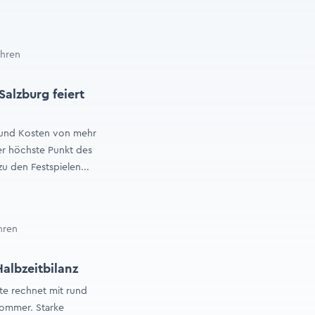
ahren
Salzburg feiert
t und Kosten von mehr
der höchste Punkt des
u den Festspielen...
ahren
albzeitbilanz
te rechnet mit rund
Sommer. Starke