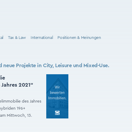
tal
Tax & Law
International
Positionen & Meinungen
 neue Projekte in City, Leisure und Mixed-Use.
ie
 Jahres 2021“
elimmobilie des Jahres
hybriden 196+
am Mittwoch, 13.