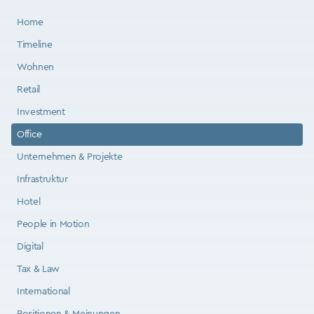
Home
Timeline
Wohnen
Retail
Investment
Office
Unternehmen & Projekte
Infrastruktur
Hotel
People in Motion
Digital
Tax & Law
International