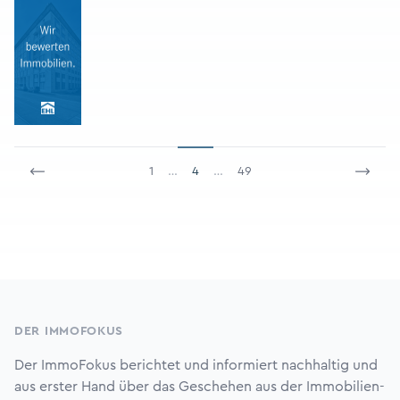
1
…
4
…
49
Footer
DER IMMOFOKUS
Der ImmoFokus berichtet und informiert nachhaltig und
aus erster Hand über das Geschehen aus der Immobilien-