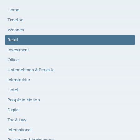
Home
Timeline
Wohnen
Retail
Investment
Office
Unternehmen & Projekte
Infrastruktur
Hotel
People in Motion
Digital
Tax & Law
International